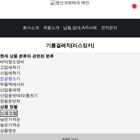
0
회사소개
제품소개
납품,임대,A/S사례
견적문의
기름걸레차[리스킹카]
현재 상품 분류와 관련된 분류
바닥청소장비
고압세척기
스팀세척기
진공청소기
부품액세서리
산업용세제
산업용밧데리/충전기
전동운반차
상품 정렬
상품정렬
낮은가격순
높은가격순
상품명순
카테고리