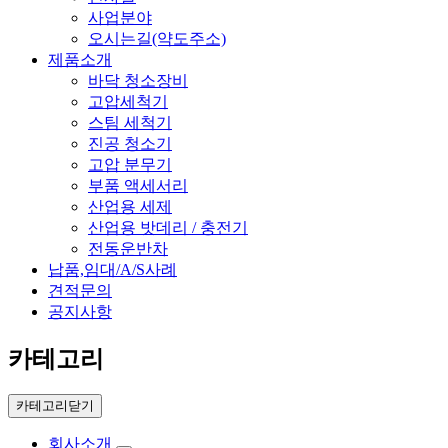
사업분야
오시는길(약도주소)
제품소개
바닥 청소장비
고압세척기
스팀 세척기
진공 청소기
고압 분무기
부품 액세서리
산업용 세제
산업용 밧데리 / 충전기
전동운반차
납품,임대/A/S사례
견적문의
공지사항
카테고리
카테고리닫기
회사소개