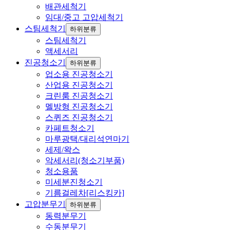
배관세척기
임대/중고 고압세척기
스팀세척기
하위분류
스팀세척기
액세서리
진공청소기
하위분류
업소용 진공청소기
산업용 진공청소기
크린룸 진공청소기
멜방형 진공청소기
스퀴즈 진공청소기
카페트청소기
마루광택/대리석연마기
세제/왁스
악세서리(청소기부품)
청소용품
미세분진청소기
기름걸레차[리스킹카]
고압분무기
하위분류
동력분무기
수동분무기