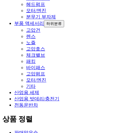
헤드펌프
모터/엔진
분무기 부자제
부품 액세서리
하위분류
고압건
렌스
노즐
고압호스
체크밸브
패킹
바이패스
고압펌프
모터/엔진
기타
산업용 세제
산업용 밧데리/충전기
전동운반차
상품 정렬
판매많은순