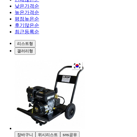
낮은가격순
높은가격순
평점높은순
후기많은순
최근등록순
리스트형
갤러리형
장바구니
위시리스트
sns공유