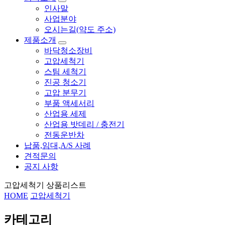
인사말
사업분야
오시는길(약도 주소)
제품소개
바닥청소장비
고압세척기
스팀 세척기
진공 청소기
고압 분무기
부품 액세서리
산업용 세제
산업용 밧데리 / 충전기
전동운반차
납품,임대,A/S 사례
견적문의
공지 사항
고압세척기 상품리스트
HOME
고압세척기
카테고리