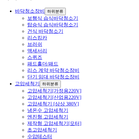
바닥청소장비
하위분류
보행식 습식바닥청소기
탑승식 습식바닥청소기
건식 바닥청소기
리스킹카
브러쉬
액세서리
스퀴즈
패드홀더/패드
리스 계약 바닥청소장비
단기 임대 바닥청소장비
고압세척기
하위분류
고압세척기[가정용220V]
고압세척기[산업용220V]
고압세척기 [삼상 380V]
냉온수 고압세척기
엔진형 고압세척기
제작형 고압세척기[모터]
초고압세척기
수압테스터