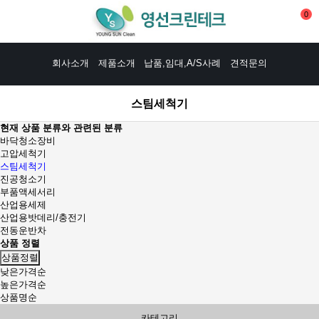
0
회사소개
제품소개
납품,임대,A/S사례
견적문의
스팀세척기
현재 상품 분류와 관련된 분류
바닥청소장비
고압세척기
스팀세척기
진공청소기
부품액세서리
산업용세제
산업용밧데리/충전기
전동운반차
상품 정렬
상품정렬
낮은가격순
높은가격순
상품명순
카테고리